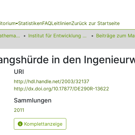
itorium
Statistiken
FAQ
Leitlinien
Zurück zur Startseite
01 Fakultät für Mathematik
Institut für Entwicklung und Erforschung des Mathematikunterrichts
angshürde in den Ingenieur
URI
http://hdl.handle.net/2003/32137
http://dx.doi.org/10.17877/DE290R-13622
Sammlungen
2011
Komplettanzeige