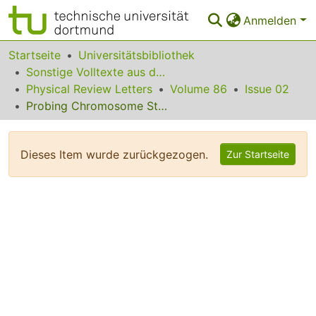
Anmelden
Bereiche & Sammlungen
Startseite
Universitätsbibliothek
Sonstige Volltexte aus dem Bibliotheksangebot
Das gesamte Repositorium
Physical Review Letters
Volume 86
Issue 02
Probing Chromosome Structure with Dynamic Force Relaxation
Statistiken
FAQ
Dieses Item wurde zurückgezogen.
Zur Startseite
Leitlinien
Zurück zur Startseite