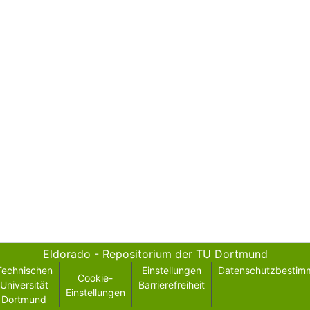
Eldorado - Repositorium der TU Dortmund
Technischen
Einstellungen
Datenschutzbestim
Cookie-
Universität
Barrierefreiheit
Einstellungen
Dortmund