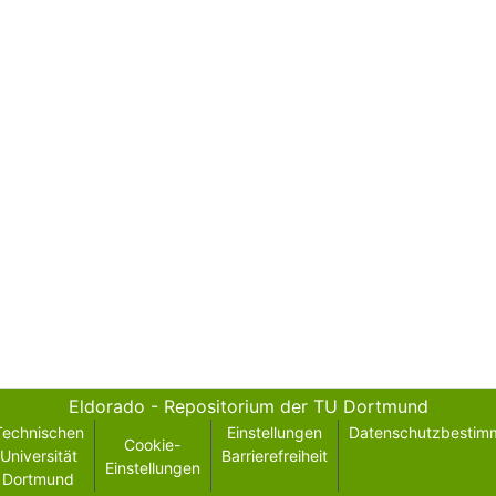
Eldorado - Repositorium der TU Dortmund
Technischen
Einstellungen
Datenschutzbestim
Cookie-
Universität
Barrierefreiheit
Einstellungen
Dortmund