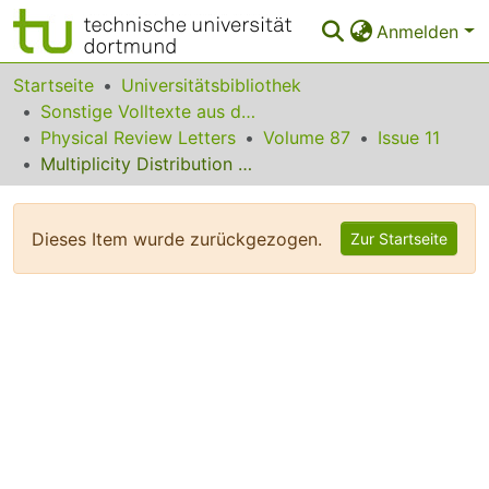
Anmelden
Bereiche & Sammlungen
Startseite
Universitätsbibliothek
Sonstige Volltexte aus dem Bibliotheksangebot
Das gesamte Repositorium
Physical Review Letters
Volume 87
Issue 11
Multiplicity Distribution and Spectra of Negatively Charged Hadrons in Au + Au Collisions at sqrt(sNN) = 130 GeV
Statistiken
FAQ
Dieses Item wurde zurückgezogen.
Zur Startseite
Leitlinien
Zurück zur Startseite