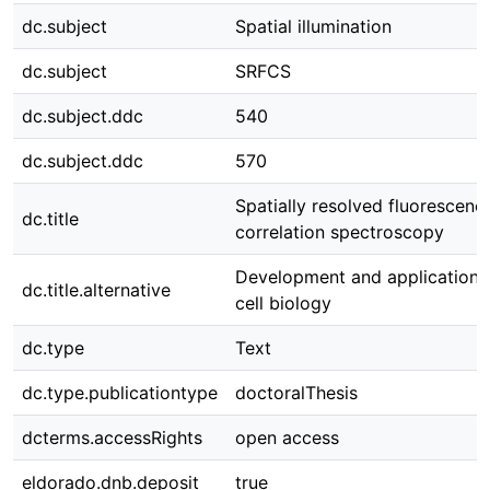
dc.subject
Spatial illumination
dc.subject
SRFCS
dc.subject.ddc
540
dc.subject.ddc
570
Spatially resolved fluorescenc
dc.title
correlation spectroscopy
Development and applications 
dc.title.alternative
cell biology
dc.type
Text
dc.type.publicationtype
doctoralThesis
dcterms.accessRights
open access
eldorado.dnb.deposit
true