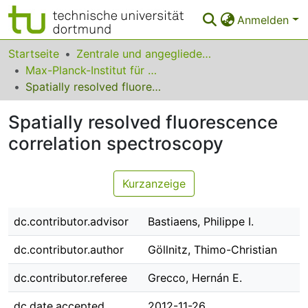
Anmelden
Bereiche & Sammlungen
Startseite
Zentrale und angegliederte Institute
Max-Planck-Institut für molekulare Physiologie
Das gesamte Repositorium
Spatially resolved fluorescence correlation spectroscopy
Statistiken
Spatially resolved fluorescence
FAQ
correlation spectroscopy
Leitlinien
Kurzanzeige
Zurück zur Startseite
dc.contributor.advisor
Bastiaens, Philippe I.
dc.contributor.author
Göllnitz, Thimo-Christian
dc.contributor.referee
Grecco, Hernán E.
dc.date.accepted
2012-11-26