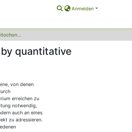
Anmelden
Characterizing mitochondrial signaling networks by quantitative proteomics
by quantitative
eine, von denen
durch
rium erreichen zu
eitung notwendig,
ndern auch an eines
kt zu adressieren.
iedenen