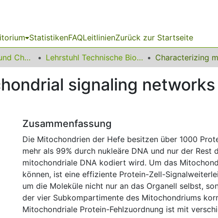
itorium
Statistiken
FAQ
Leitlinien
Zurück zur Startseite
06 Fakultät Bio- und Chemieingenieurwesen
Lehrstuhl Technische Biochemie
hondrial signaling networks 
Zusammenfassung
Die Mitochondrien der Hefe besitzen über 1000 Prot
mehr als 99% durch nukleäre DNA und nur der Rest 
mitochondriale DNA kodiert wird. Um das Mitochond
können, ist eine effiziente Protein-Zell-Signalweiterl
um die Moleküle nicht nur an das Organell selbst, so
der vier Subkompartimente des Mitochondriums korre
Mitochondriale Protein-Fehlzuordnung ist mit versch