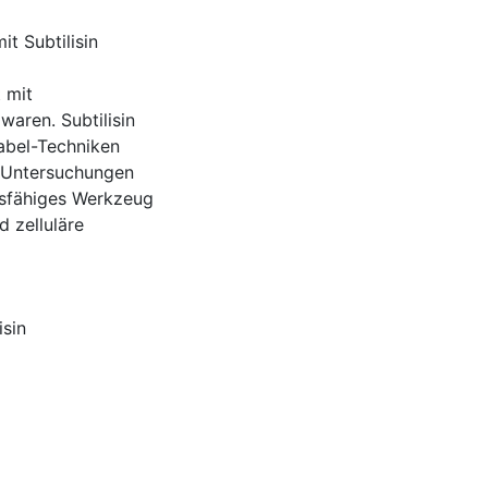
t Subtilisin
 mit
aren. Subtilisin
Label-Techniken
k-Untersuchungen
ngsfähiges Werkzeug
 zelluläre
isin