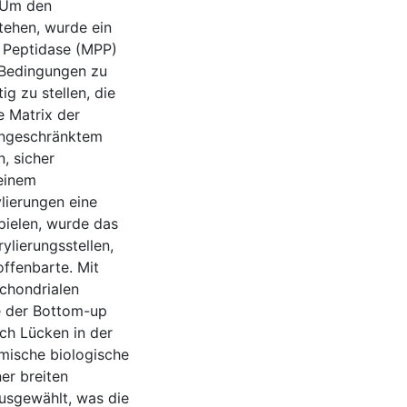
. Um den
tehen, wurde ein
 Peptidase (MPP)
 Bedingungen zu
g zu stellen, die
e Matrix der
eingeschränktem
, sicher
 einem
ierungen eine
spielen, wurde das
lierungsstellen,
offenbarte. Mit
chondrialen
e der Bottom-up
ch Lücken in der
mische biologische
er breiten
ausgewählt, was die