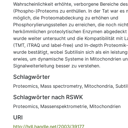
Wahrscheinlichkeit erhöhte, verborgene Bereiche des
(Phospho-)Proteoms zu enthüllen. In der Tat war es mi
möglich, die Proteomabdeckung zu erhöhen und
Phosphorylierungsstellen zu erreichen, die noch nicht
herkömmlichen proteolytischen Enzymen abgedeckt w
wurde weiter untersucht und die Kompatibilität mit 
(TMT, iTRAQ und label-free) und In-depth Proteomi
wurde bestätigt, wobei Subtilisin sich als ein leistu
erwies, um dynamische Systeme in Mitochondrien und
Signalweiterleitung besser zu verstehen.
Schlagwörter
Proteomics
,
Mass spectrometry
,
Mitochondria
,
Subtil
Schlagwörter nach RSWK
Proteomics
,
Massenspektrometrie
,
Mitochondrien
URI
http://hdl.handle.net/2003/39177