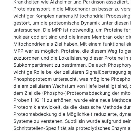
Krankheiten wie Alzheimer und Parkinson assoziiert
Proteintransport in die Mitochondrien besser zu vers
wichtiger Komplex namens Mitochondrial Processing
gestört, um die proteomische Dynamik unter diesen
untersuchen. Die MPP ist notwendig, um Proteine ferti
nukleär codiert sind und die innere Membran oder di
Mitochondrien als Ziel haben. Mit einem funktional 
MPP war es möglich, Proteine, die diesem Weg folgen
zuzuordnen und die Lokalisierung dieser Proteine in
Subkompartiment zu bestimmen. Da auch Phosphoryl
wichtige Rolle bei der zellulären Signalübertragung 
Phosphoproteom untersucht, was mögliche Phosphory
die am zellulären Wachstum von Hefe beteiligt sind, 
dem Ziel die (Phospho-)Proteomabdeckung der mito
Proben [HG-1] zu erhöhen, wurde eine neue Method
Proteomik entwickelt, da die klassische Methode dur
Proteomabdeckung die Möglichkeit reduzierte, dyna
Systeme zu verstehen. Subtilisin wurde aufgrund sein
Schnittstellen-Spezifität als proteolytisches Enzym 