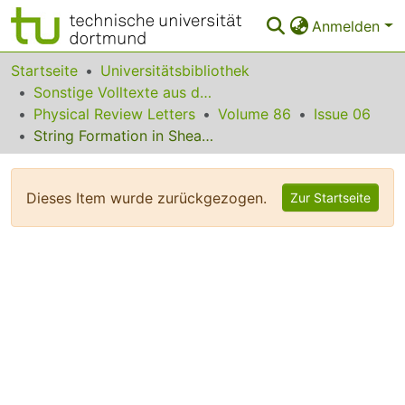
Anmelden
Bereiche & Sammlungen
Startseite
Universitätsbibliothek
Sonstige Volltexte aus dem Bibliotheksangebot
Das gesamte Repositorium
Physical Review Letters
Volume 86
Issue 06
String Formation in Sheared Polymer Blends: Coalescence, Breakup, and Finite Size Effects
Statistiken
FAQ
Dieses Item wurde zurückgezogen.
Zur Startseite
Leitlinien
Zurück zur Startseite