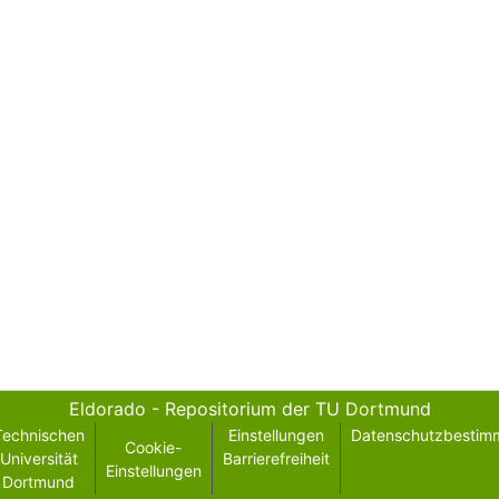
Eldorado - Repositorium der TU Dortmund
Technischen
Einstellungen
Datenschutzbestim
Cookie-
Universität
Barrierefreiheit
Einstellungen
Dortmund