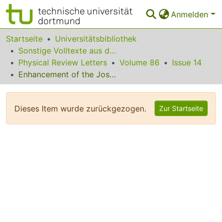
Anmelden
Bereiche & Sammlungen
Startseite
Universitätsbibliothek
Sonstige Volltexte aus dem Bibliotheksangebot
Das gesamte Repositorium
Physical Review Letters
Volume 86
Issue 14
Enhancement of the Josephson Current by an Exchange Field in Superconductor-Ferromagnet Structures
Statistiken
FAQ
Dieses Item wurde zurückgezogen.
Zur Startseite
Leitlinien
Zurück zur Startseite