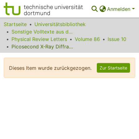
Anmelden
Bereiche & Sammlungen
Startseite
Universitätsbibliothek
Sonstige Volltexte aus dem Bibliotheksangebot
Das gesamte Repositorium
Physical Review Letters
Volume 86
Issue 10
Picosecond X-Ray Diffraction Probed Transient Structural Changes in Organic Solids
Statistiken
FAQ
Dieses Item wurde zurückgezogen.
Zur Startseite
Leitlinien
Zurück zur Startseite