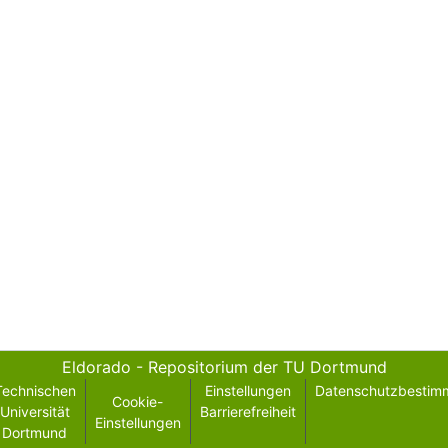
Eldorado - Repositorium der TU Dortmund
Technischen
Einstellungen
Datenschutzbestim
Cookie-
Universität
Barrierefreiheit
Einstellungen
Dortmund