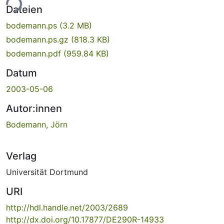
ade...
Dateien
bodemann.ps
(3.2 MB)
bodemann.ps.gz
(818.3 KB)
bodemann.pdf
(959.84 KB)
Datum
2003-05-06
Autor:innen
Bodemann, Jörn
Verlag
Universität Dortmund
URI
http://hdl.handle.net/2003/2689
http://dx.doi.org/10.17877/DE290R-14933