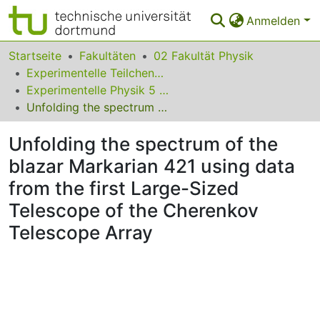
Anmelden
Bereiche & Sammlungen
Startseite
Fakultäten
02 Fakultät Physik
Experimentelle Teilchenphysik
Das gesamte Repositorium
Experimentelle Physik 5 Astroteilchenphysik
Unfolding the spectrum of the blazar Markarian 421 using data from the first Large-Sized Telescope of the Cherenkov Telescope Array
Statistiken
Unfolding the spectrum of the
FAQ
blazar Markarian 421 using data
Leitlinien
from the first Large-Sized
Zurück zur Startseite
Telescope of the Cherenkov
Telescope Array