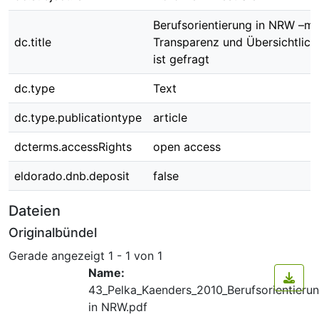
Berufsorientierung in NRW –m
dc.title
Transparenz und Übersichtlich
ist gefragt
dc.type
Text
dc.type.publicationtype
article
dcterms.accessRights
open access
eldorado.dnb.deposit
false
Dateien
Originalbündel
Gerade angezeigt
1 - 1 von 1
Name:
43_Pelka_Kaenders_2010_Berufsorientieru
in NRW.pdf