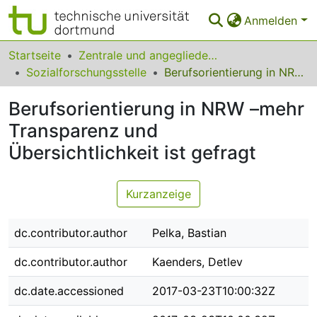
Anmelden
Bereiche & Sammlungen
Startseite
Zentrale und angegliederte Institute
Sozialforschungsstelle
Berufsorientierung in NRW –mehr Transparenz und Übersichtlichkeit ist gefragt
Das gesamte Repositorium
Berufsorientierung in NRW –mehr
Statistiken
Transparenz und
FAQ
Übersichtlichkeit ist gefragt
Leitlinien
Kurzanzeige
Zurück zur Startseite
dc.contributor.author
Pelka, Bastian
dc.contributor.author
Kaenders, Detlev
dc.date.accessioned
2017-03-23T10:00:32Z