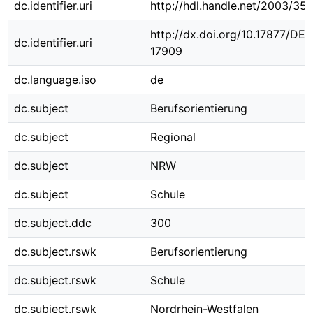
dc.identifier.uri
http://hdl.handle.net/2003/35
http://dx.doi.org/10.17877/DE
dc.identifier.uri
17909
dc.language.iso
de
dc.subject
Berufsorientierung
dc.subject
Regional
dc.subject
NRW
dc.subject
Schule
dc.subject.ddc
300
dc.subject.rswk
Berufsorientierung
dc.subject.rswk
Schule
dc.subject.rswk
Nordrhein-Westfalen