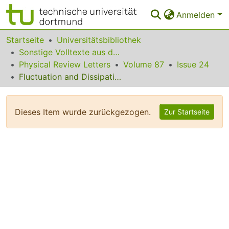
Anmelden
Bereiche & Sammlungen
Startseite
Universitätsbibliothek
Sonstige Volltexte aus dem Bibliotheksangebot
Das gesamte Repositorium
Physical Review Letters
Volume 87
Issue 24
Fluctuation and Dissipation in Liquid-Crystal Electroconvection
Statistiken
FAQ
Dieses Item wurde zurückgezogen.
Zur Startseite
Leitlinien
Zurück zur Startseite