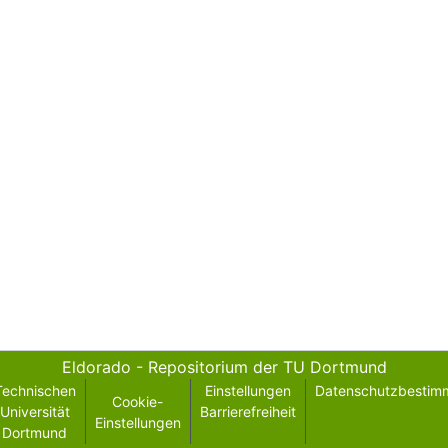
Eldorado - Repositorium der TU Dortmund
Technischen
Einstellungen
Datenschutzbestim
Cookie-
Universität
Barrierefreiheit
Einstellungen
Dortmund