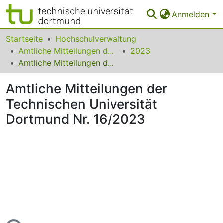
Anmelden
Bereiche & Sammlungen
Startseite
Hochschulverwaltung
Amtliche Mitteilungen der Technischen Universität Dortmund
2023
Das gesamte Repositorium
Amtliche Mitteilungen der Technischen Universität Dortmund Nr. 16/2023
Statistiken
Amtliche Mitteilungen der
FAQ
Technischen Universität
Dortmund Nr. 16/2023
Leitlinien
Zurück zur Startseite