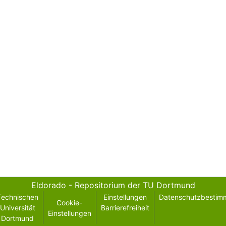
Eldorado - Repositorium der TU Dortmund
Technischen
Einstellungen
Datenschutzbestim
Cookie-
Universität
Barrierefreiheit
Einstellungen
Dortmund