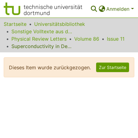
Anmelden
Bereiche & Sammlungen
Startseite
Universitätsbibliothek
Sonstige Volltexte aus dem Bibliotheksangebot
Das gesamte Repositorium
Physical Review Letters
Volume 86
Issue 11
Superconductivity in Dense MgB2 Wires
Statistiken
FAQ
Dieses Item wurde zurückgezogen.
Zur Startseite
Leitlinien
Zurück zur Startseite