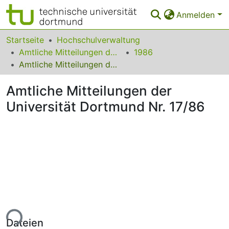
Anmelden
Bereiche & Sammlungen
Startseite
Hochschulverwaltung
Amtliche Mitteilungen der Technischen Universität Dortmund
1986
Das gesamte Repositorium
Amtliche Mitteilungen der Universität Dortmund Nr. 17/86
Statistiken
Amtliche Mitteilungen der
FAQ
Universität Dortmund Nr. 17/86
Leitlinien
Zurück zur Startseite
ade...
Dateien