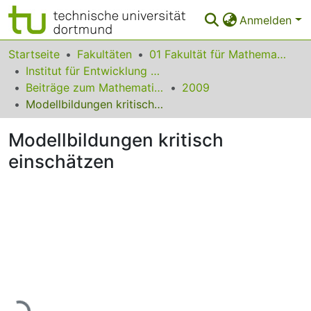
Anmelden
Bereiche & Sammlungen
Startseite
Fakultäten
01 Fakultät für Mathematik
Institut für Entwicklung und Erforschung des Mathematikunterrichts
Das gesamte Repositorium
Beiträge zum Mathematikunterricht
2009
Modellbildungen kritisch einschätzen
Statistiken
Modellbildungen kritisch
FAQ
einschätzen
Leitlinien
Zurück zur Startseite
Lade...