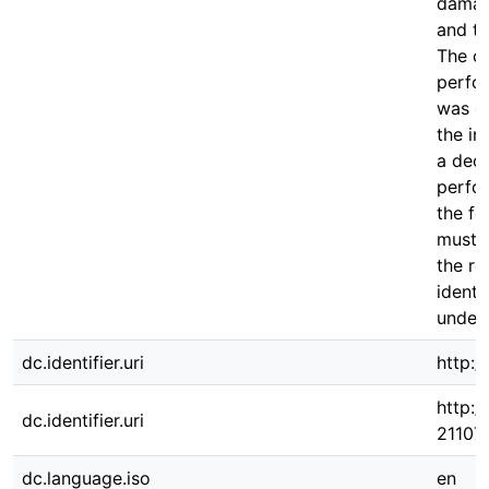
damag
and t
The co
perfo
was co
the in
a decr
perfor
the fo
must 
the re
identi
under 
dc.identifier.uri
http:/
http:/
dc.identifier.uri
21107
dc.language.iso
en