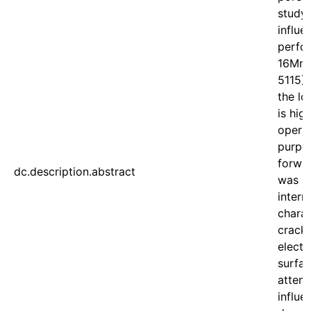
study 
influe
perfor
16MnC
5115) 
the lo
is hig
operat
purpos
forwar
dc.description.abstract
was ap
interm
charac
crack 
electr
surfac
attem
influe