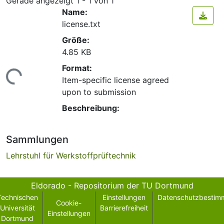
Gerade angezeigt
1 - 1 von 1
Name:
license.txt
Größe:
4.85 KB
Format:
ade...
Item-specific license agreed
upon to submission
Beschreibung:
Sammlungen
Lehrstuhl für Werkstoffprüftechnik
Eldorado - Repositorium der TU Dortmund
Technischen
Einstellungen
Datenschutzbestim
Cookie-
Universität
Barrierefreiheit
Einstellungen
Dortmund