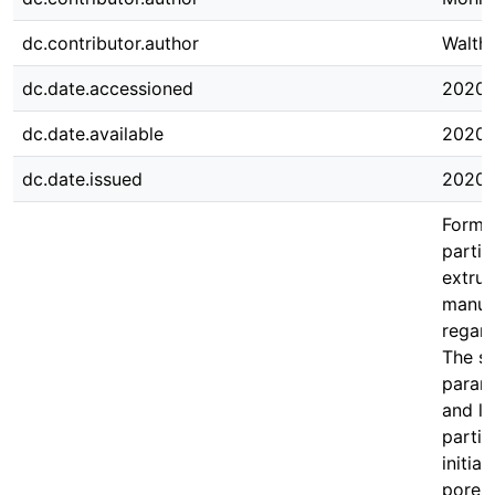
dc.contributor.author
Walthe
dc.date.accessioned
2020-
dc.date.available
2020-
dc.date.issued
2020-
Formi
partic
extrus
manufa
regard
The se
parame
and lo
partic
initia
pores.