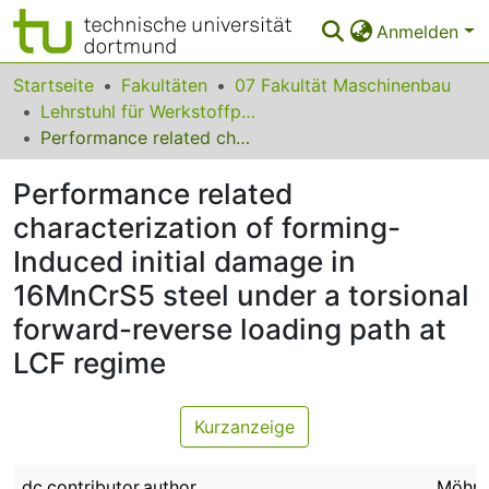
Anmelden
Bereiche & Sammlungen
Startseite
Fakultäten
07 Fakultät Maschinenbau
Lehrstuhl für Werkstoffprüftechnik
Das gesamte Repositorium
Performance related characterization of forming-Induced initial damage in 16MnCrS5 steel under a torsional forward-reverse loading path at LCF regime
Statistiken
Performance related
FAQ
characterization of forming-
Induced initial damage in
Leitlinien
16MnCrS5 steel under a torsional
Zurück zur Startseite
forward-reverse loading path at
LCF regime
Kurzanzeige
dc.contributor.author
Möhrin