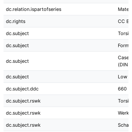
dc.relation.ispartofseries
Materi
dc.rights
CC BY
dc.subject
Torsio
dc.subject
Formin
Case 
dc.subject
(DIN 1
dc.subject
Low c
dc.subject.ddc
660
dc.subject.rswk
Torsio
dc.subject.rswk
Werks
dc.subject.rswk
Schad