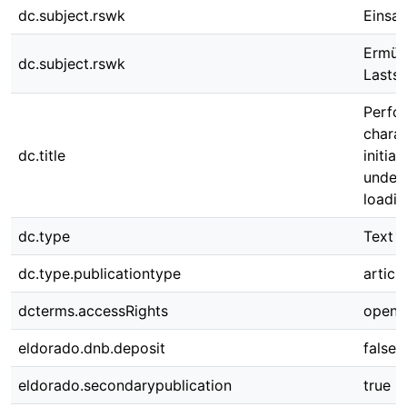
dc.subject.rswk
Einsat
Ermüd
dc.subject.rswk
Lastsp
Perfo
charac
dc.title
initia
under 
loadin
dc.type
Text
dc.type.publicationtype
article
dcterms.accessRights
open 
eldorado.dnb.deposit
false
eldorado.secondarypublication
true