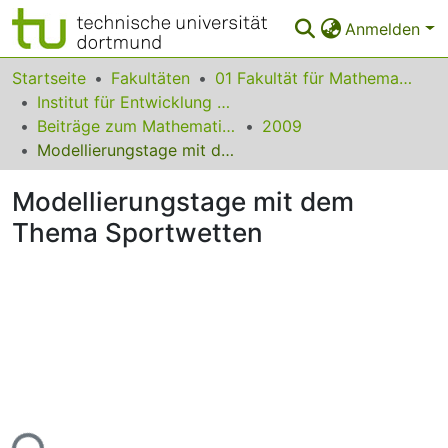
Anmelden
Bereiche & Sammlungen
Startseite
Fakultäten
01 Fakultät für Mathematik
Institut für Entwicklung und Erforschung des Mathematikunterrichts
Das gesamte Repositorium
Beiträge zum Mathematikunterricht
2009
Modellierungstage mit dem Thema Sportwetten
Statistiken
Modellierungstage mit dem
FAQ
Thema Sportwetten
Leitlinien
Zurück zur Startseite