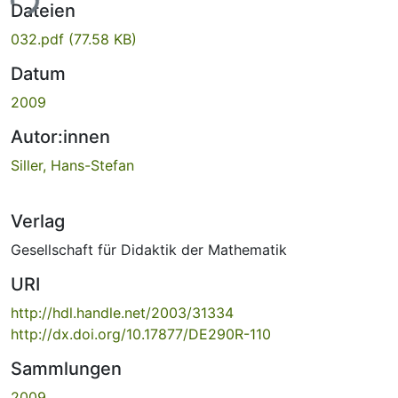
ade...
Dateien
032.pdf
(77.58 KB)
Datum
2009
Autor:innen
Siller, Hans-Stefan
Verlag
Gesellschaft für Didaktik der Mathematik
URI
http://hdl.handle.net/2003/31334
http://dx.doi.org/10.17877/DE290R-110
Sammlungen
2009