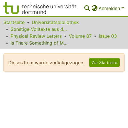
Anmelden
Bereiche & Sammlungen
Startseite
Universitätsbibliothek
Sonstige Volltexte aus dem Bibliotheksangebot
Das gesamte Repositorium
Physical Review Letters
Volume 87
Issue 03
Is There Something of Mode Coupling Theory in Orientationally Disordered Crystals?
Statistiken
FAQ
Dieses Item wurde zurückgezogen.
Zur Startseite
Leitlinien
Zurück zur Startseite