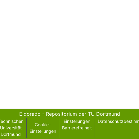
Eldorado - Repositorium der TU Dortmund
Technischen
Einstellungen
Datenschutzbestim
Cookie-
Universität
Barrierefreiheit
Einstellungen
Dortmund