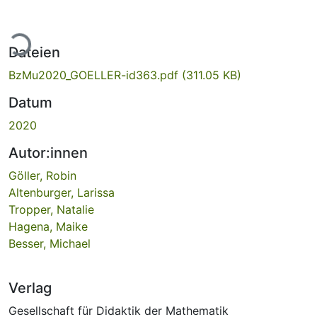
ade...
Dateien
BzMu2020_GOELLER-id363.pdf
(311.05 KB)
Datum
2020
Autor:innen
Göller, Robin
Altenburger, Larissa
Tropper, Natalie
Hagena, Maike
Besser, Michael
Verlag
Gesellschaft für Didaktik der Mathematik