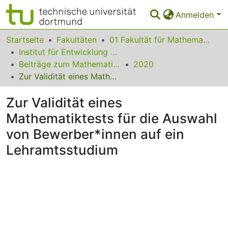
Anmelden
Bereiche & Sammlungen
Startseite
Fakultäten
01 Fakultät für Mathematik
Institut für Entwicklung und Erforschung des Mathematikunterrichts
Das gesamte Repositorium
Beiträge zum Mathematikunterricht
2020
Zur Validität eines Mathematiktests für die Auswahl von Bewerber*innen auf ein Lehramtsstudium
Statistiken
Zur Validität eines
FAQ
Mathematiktests für die Auswahl
Leitlinien
von Bewerber*innen auf ein
Zurück zur Startseite
Lehramtsstudium