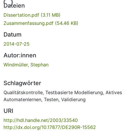
ade...
Dateien
Dissertation.pdf
(3.11 MB)
Zusammenfassung.pdf
(54.46 KB)
Datum
2014-07-25
Autor:innen
Windmüller, Stephan
Schlagwörter
Qualitätskontrolle
,
Testbasierte Modellierung
,
Aktives
Automatenlernen
,
Testen
,
Validierung
URI
http://hdl.handle.net/2003/33540
http://dx.doi.org/10.17877/DE290R-15562