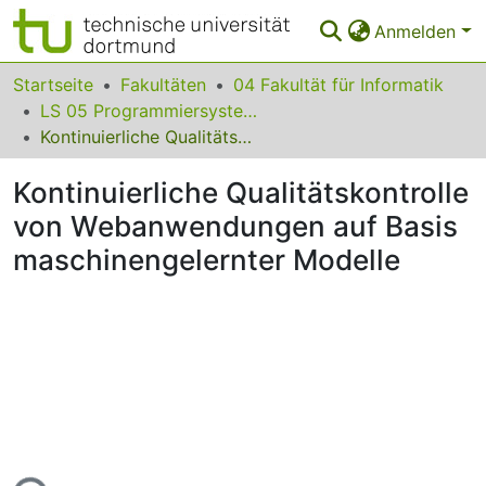
Anmelden
Bereiche & Sammlungen
Startseite
Fakultäten
04 Fakultät für Informatik
LS 05 Programmiersysteme
Das gesamte Repositorium
Kontinuierliche Qualitätskontrolle von Webanwendungen auf Basis maschinengelernter Modelle
Statistiken
Kontinuierliche Qualitätskontrolle
FAQ
von Webanwendungen auf Basis
maschinengelernter Modelle
Leitlinien
Zurück zur Startseite