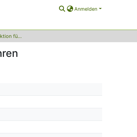
Anmelden
Trajektorienprädiktion für das automatisierte Fahren
hren