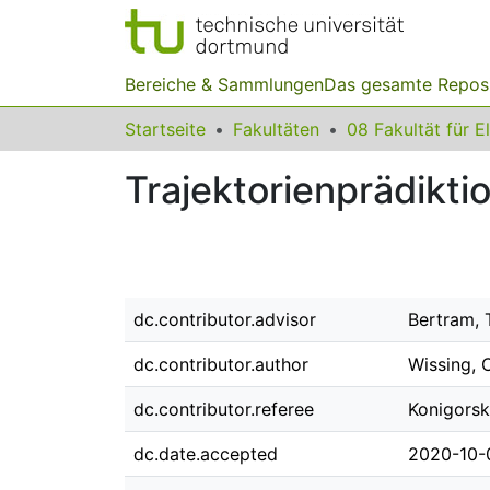
Bereiche & Sammlungen
Das gesamte Repos
Startseite
Fakultäten
Trajektorienprädikti
dc.contributor.advisor
Bertram, 
dc.contributor.author
Wissing, C
dc.contributor.referee
Konigorski
dc.date.accepted
2020-10-