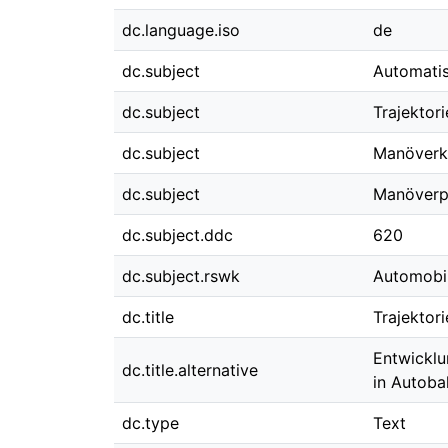
dc.language.iso
de
dc.subject
Automatis
dc.subject
Trajektor
dc.subject
Manöverkl
dc.subject
Manöverp
dc.subject.ddc
620
dc.subject.rswk
Automobi
dc.title
Trajektor
Entwicklu
dc.title.alternative
in Autoba
dc.type
Text