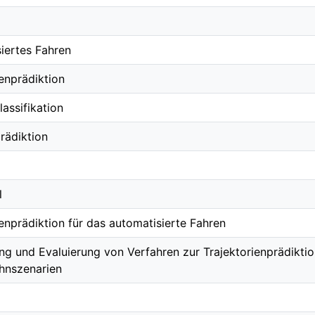
iertes Fahren
ienprädiktion
assifikation
rädiktion
l
ienprädiktion für das automatisierte Fahren
ng und Evaluierung von Verfahren zur Trajektorienprädikti
hnszenarien