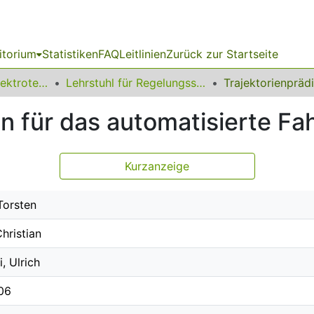
itorium
Statistiken
FAQ
Leitlinien
Zurück zur Startseite
08 Fakultät für Elektrotechnik und Informationstechnik
Lehrstuhl für Regelungssystemtechnik
on für das automatisierte Fa
Kurzanzeige
Torsten
hristian
, Ulrich
06