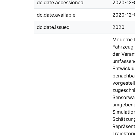
dc.date.accessioned
2020-12-
dc.date.available
2020-12-
dc.date.issued
2020
Moderne F
Fahrzeug 
der Veran
umfassend
Entwicklu
benachbar
vorgestel
zugeschni
Sensorwah
umgebende
Simulatio
Schätzung
Repräsent
Trajektori