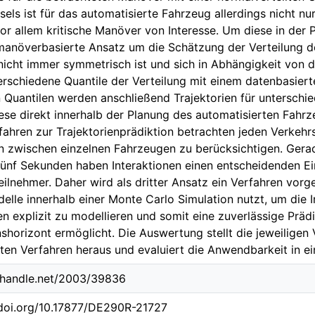
els ist für das automatisierte Fahrzeug allerdings nicht nur
or allem kritische Manöver von Interesse. Um diese in der P
manöverbasierte Ansatz um die Schätzung der Verteilung d
nicht immer symmetrisch ist und sich in Abhängigkeit von d
rschiedene Quantile der Verteilung mit einem datenbasier
 Quantilen werden anschließend Trajektorien für unterschied
ese direkt innerhalb der Planung des automatisierten Fahr
fahren zur Trajektorienprädiktion betrachten jeden Verkehrs
on zwischen einzelnen Fahrzeugen zu berücksichtigen. Gerad
fünf Sekunden haben Interaktionen einen entscheidenden Ein
eilnehmer. Daher wird als dritter Ansatz ein Verfahren vorge
elle innerhalb einer Monte Carlo Simulation nutzt, um die 
n explizit zu modellieren und somit eine zuverlässige Prädi
nshorizont ermöglicht. Die Auswertung stellt die jeweiligen 
lten Verfahren heraus und evaluiert die Anwendbarkeit in 
l.handle.net/2003/39836
.doi.org/10.17877/DE290R-21727