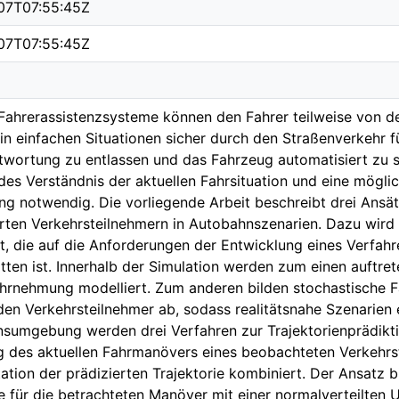
07T07:55:45Z
07T07:55:45Z
ahrerassistenzsysteme können den Fahrer teilweise von d
in einfachen Situationen sicher durch den Straßenverkehr f
twortung zu entlassen und das Fahrzeug automatisiert zu st
es Verständnis der aktuellen Fahrsituation und eine mögli
ng notwendig. Die vorliegende Arbeit beschreibt drei Ansät
ten Verkehrsteilnehmern in Autobahnszenarien. Dazu wird
lt, die auf die Anforderungen der Entwicklung eines Verfahr
tten ist. Innerhalb der Simulation werden zum einen auftre
rnehmung modelliert. Zum anderen bilden stochastische F
n Verkehrsteilnehmer ab, sodass realitätsnahe Szenarien 
nsumgebung werden drei Verfahren zur Trajektorienprädikti
 des aktuellen Fahrmanövers eines beobachteten Verkehrste
ation der prädizierten Trajektorie kombiniert. Der Ansatz bi
e für die betrachteten Manöver mit einer normalverteilten U