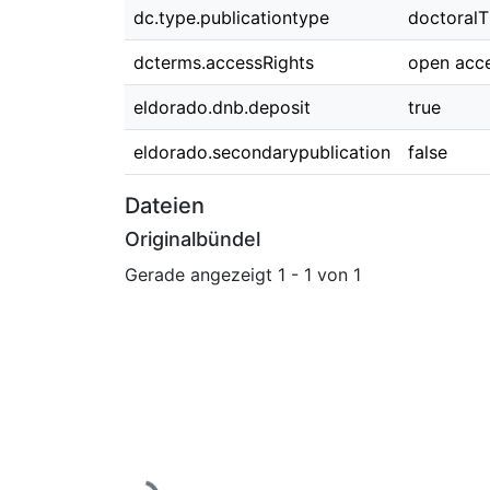
dc.type.publicationtype
doctoralT
dcterms.accessRights
open acc
eldorado.dnb.deposit
true
eldorado.secondarypublication
false
Dateien
Originalbündel
Gerade angezeigt
1 - 1 von 1