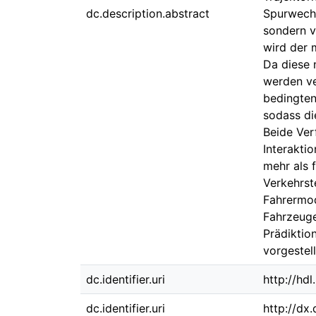
dc.description.abstract
Spurwechs
sondern v
wird der 
Da diese 
werden ve
bedingten
sodass di
Beide Ver
Interakti
mehr als 
Verkehrst
Fahrermod
Fahrzeuge
Prädiktio
vorgestel
dc.identifier.uri
http://hd
dc.identifier.uri
http://dx