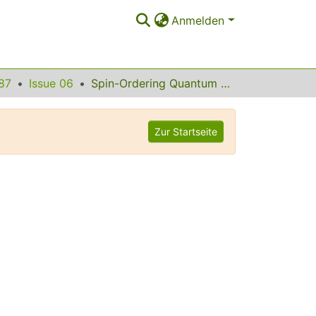
Anmelden
87
Issue 06
Spin-Ordering Quantum Transitions of Superconductors in a Magnetic Field
Zur Startseite