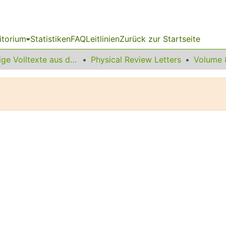
itorium
Statistiken
FAQ
Leitlinien
Zurück zur Startseite
Sonstige Volltexte aus dem Bibliotheksangebot
Physical Review Letters
Volume 