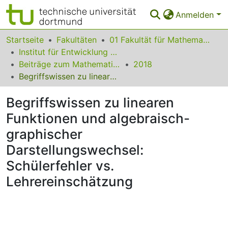
Anmelden
Bereiche & Sammlungen
Startseite
Fakultäten
01 Fakultät für Mathematik
Institut für Entwicklung und Erforschung des Mathematikunterrichts
Das gesamte Repositorium
Beiträge zum Mathematikunterricht
2018
Begriffswissen zu linearen Funktionen und algebraisch-graphischer Darstellungswechsel: Schülerfehler vs. Lehrereinschätzung
Statistiken
Begriffswissen zu linearen
FAQ
Funktionen und algebraisch-
Leitlinien
graphischer
Zurück zur Startseite
Darstellungswechsel:
Schülerfehler vs.
Lehrereinschätzung