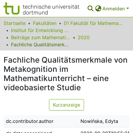
Anmelden
Bereiche & Sammlungen
Startseite
Fakultäten
01 Fakultät für Mathematik
Institut für Entwicklung und Erforschung des Mathematikunterrichts
Das gesamte Repositorium
Beiträge zum Mathematikunterricht
2020
Fachliche Qualitätsmerkmale von Metakognition im Mathematikunterricht – eine videobasierte Studie
Statistiken
Fachliche Qualitätsmerkmale von
FAQ
Metakognition im
Leitlinien
Mathematikunterricht – eine
Zurück zur Startseite
videobasierte Studie
Kurzanzeige
dc.contributor.author
Nowińska, Edyta