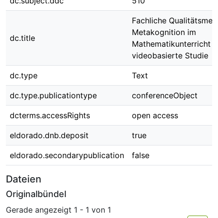
dc.subject.ddc
510
Fachliche Qualitätsme
Metakognition im
dc.title
Mathematikunterricht –
videobasierte Studie
dc.type
Text
dc.type.publicationtype
conferenceObject
dcterms.accessRights
open access
eldorado.dnb.deposit
true
eldorado.secondarypublication
false
Dateien
Originalbündel
Gerade angezeigt
1 - 1 von 1