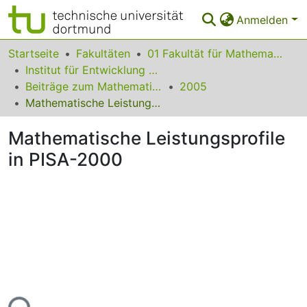
Anmelden
Bereiche & Sammlungen
Startseite
Fakultäten
01 Fakultät für Mathematik
Institut für Entwicklung und Erforschung des Mathematikunterrichts
Das gesamte Repositorium
Beiträge zum Mathematikunterricht
2005
Mathematische Leistungsprofile in PISA-2000
Statistiken
Mathematische Leistungsprofile
FAQ
in PISA-2000
Leitlinien
Zurück zur Startseite