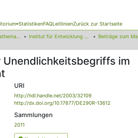
itorium
Statistiken
FAQ
Leitlinien
Zurück zur Startseite
01 Fakultät für Mathematik
Institut für Entwicklung und Erforschung des Mathematikunterrichts
 Unendlichkeitsbegriffs im
t
URI
http://hdl.handle.net/2003/32109
http://dx.doi.org/10.17877/DE290R-13612
Sammlungen
2011