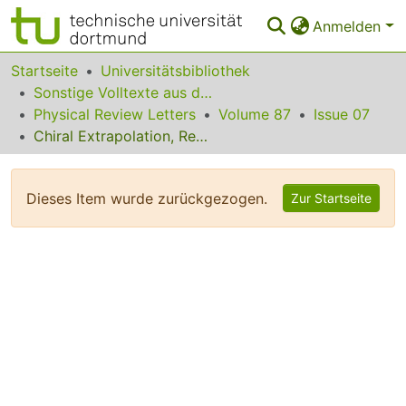
Anmelden
Bereiche & Sammlungen
Startseite
Universitätsbibliothek
Sonstige Volltexte aus dem Bibliotheksangebot
Das gesamte Repositorium
Physical Review Letters
Volume 87
Issue 07
Chiral Extrapolation, Renormalization, and the Viability of the Quark Model
Statistiken
FAQ
Dieses Item wurde zurückgezogen.
Zur Startseite
Leitlinien
Zurück zur Startseite