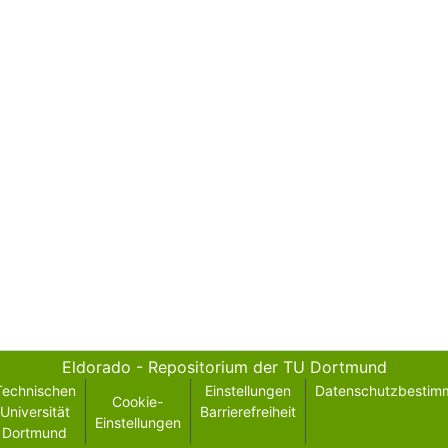
Eldorado - Repositorium der TU Dortmund
Technischen
Einstellungen
Datenschutzbestim
Cookie-
Universität
Barrierefreiheit
Einstellungen
Dortmund