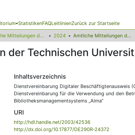
itorium
Statistiken
FAQ
Leitlinien
Zurück zur Startseite
Amtliche Mitteilungen der Technischen Universität Dortmund
2024
Amtliche Mitteilungen der Technischen Universität Dortmund Nr. 15/2024
en der Technischen Universi
Inhaltsverzeichnis
Dienstvereinbarung Digitaler Beschäftigtenausweis
Dienstvereinbarung für die Verwendung und den Betr
Bibliotheksmanagementsystems „Alma“
URI
http://hdl.handle.net/2003/42536
http://dx.doi.org/10.17877/DE290R-24372