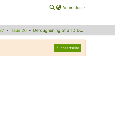
Anmelden
87
Issue 26
Deroughening of a 1D Domain Wall in an Ultrathin Magnetic Film by a Correlated Defect
Zur Startseite