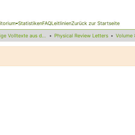
itorium
Statistiken
FAQ
Leitlinien
Zurück zur Startseite
Sonstige Volltexte aus dem Bibliotheksangebot
Physical Review Letters
Volume 