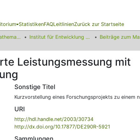
itorium
Statistiken
FAQ
Leitlinien
Zurück zur Startseite
01 Fakultät für Mathematik
Institut für Entwicklung und Erforschung des Mathematikunterrichts
rte Leistungsmessung mit
zung
Sonstige Titel
Kurzvorstellung eines Forschungsprojekts zu einem 
URI
http://hdl.handle.net/2003/30734
http://dx.doi.org/10.17877/DE290R-5921
Sammlungen