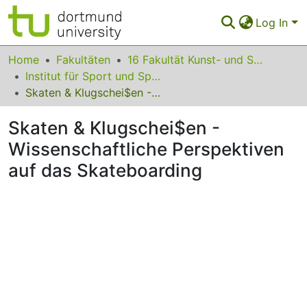
Log In
Communities & Collections
Home
Fakultäten
16 Fakultät Kunst- und Sportwissenschaften
Institut für Sport und Sportwissenschaft
All of Eldorado
Skaten & Klugschei$en - Wissenschaftliche Perspektiven auf das Skateboarding
Statistics
Skaten & Klugschei$en -
FAQ
Wissenschaftliche Perspektiven
auf das Skateboarding
Policy
Back to the Homepage
ding...