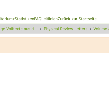
itorium
Statistiken
FAQ
Leitlinien
Zurück zur Startseite
Sonstige Volltexte aus dem Bibliotheksangebot
Physical Review Letters
Volume 