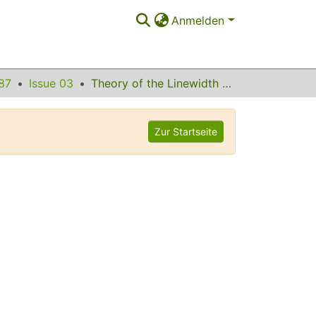
Anmelden
87
Issue 03
Theory of the Linewidth of Intersubband Plasmons in Quantum Wells
Zur Startseite