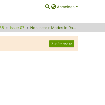
Anmelden
86
Issue 07
Nonlinear r-Modes in Rapidly Rotating Relativistic Stars
Zur Startseite