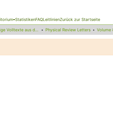
itorium
Statistiken
FAQ
Leitlinien
Zurück zur Startseite
Sonstige Volltexte aus dem Bibliotheksangebot
Physical Review Letters
Volume 