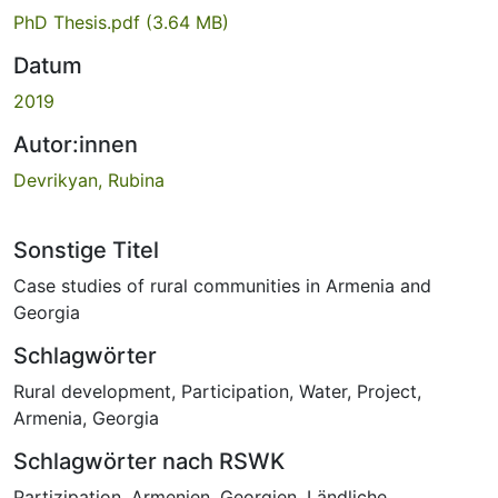
PhD Thesis.pdf
(3.64 MB)
Datum
2019
Autor:innen
Devrikyan, Rubina
Sonstige Titel
Case studies of rural communities in Armenia and
Georgia
Schlagwörter
Rural development
,
Participation
,
Water
,
Project
,
Armenia
,
Georgia
Schlagwörter nach RSWK
Partizipation
,
Armenien
,
Georgien
,
Ländliche