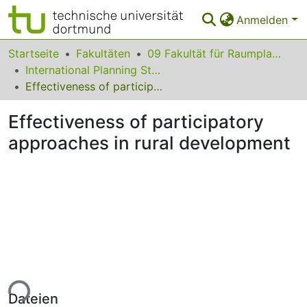
Anmelden
Bereiche & Sammlungen
Startseite
Fakultäten
09 Fakultät für Raumplanung
International Planning Studies
Das gesamte Repositorium
Effectiveness of participatory approaches in rural development
Statistiken
Effectiveness of participatory
FAQ
approaches in rural development
Leitlinien
Zurück zur Startseite
ade...
Dateien