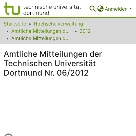
Anmelden
Bereiche & Sammlungen
Startseite
Hochschulverwaltung
Amtliche Mitteilungen der Technischen Universität Dortmund
2012
Das gesamte Repositorium
Amtliche Mitteilungen der Technischen Universität Dortmund Nr. 06/2012
Statistiken
Amtliche Mitteilungen der
FAQ
Technischen Universität
Dortmund Nr. 06/2012
Leitlinien
Zurück zur Startseite