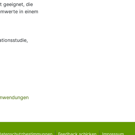
t geeignet, die
emwerte in einem
ationsstudie
,
e Anwendungen
Datenschutzbestimmungen
Feedback schicken
Impressum