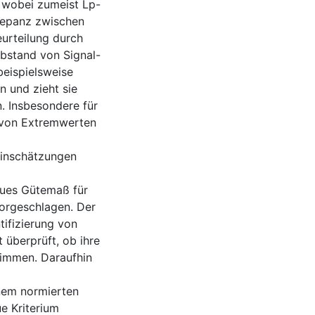
, wobei zumeist Lp-
repanz zwischen
urteilung durch
Abstand von Signal-
beispielsweise
n und zieht sie
. Insbesondere für
n von Extremwerten
einschätzungen
neues Gütemaß für
vorgeschlagen. Der
tifizierung von
 überprüft, ob ihre
timmen. Daraufhin
inem normierten
e Kriterium