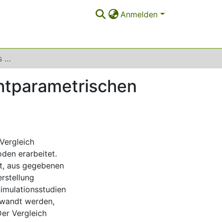
Anmelden
Extremstellenverlust als Gütekriterium in der nichtparametrischen Regression
chtparametrischen
 Vergleich
den erarbeitet.
it, aus gegebenen
rstellung
imulationsstudien
ewandt werden,
Der Vergleich