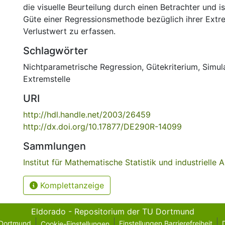
die visuelle Beurteilung durch einen Betrachter und is
Güte einer Regressionsmethode bezüglich ihrer Extr
Verlustwert zu erfassen.
Schlagwörter
Nichtparametrische Regression
,
Gütekriterium
,
Simul
Extremstelle
URI
http://hdl.handle.net/2003/26459
http://dx.doi.org/10.17877/DE290R-14099
Sammlungen
Institut für Mathematische Statistik und industriell
Komplettanzeige
Eldorado - Repositorium der TU Dortmund
 Dortmund
Einstellungen Barrierefreiheit
Cookie-Einstellungen