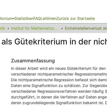
itorium
Statistiken
FAQ
Leitlinien
Zurück zur Startseite
stik
Institut für Mathematische Statistik und industrielle Anwendungen
 als Gütekriterium in der ni
Zusammenfassung
In dieser Arbeit wird ein neues Gütekriterium für den
verschiedener nichtparametrischer Regressionsmetho
Die nichtparametrische Regression befasst sich dam
Daten eine Signalfunktion zu schätzen. Zur Gegenübe
verschiedener Regressionsverfahren werden häufig S
durchgeführt, in denen die Verfahren auf Daten ang
deren zugrundeliegende Signalfunktion bekannt ist. 