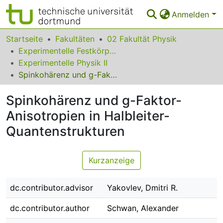
Anmelden
Bereiche & Sammlungen
Startseite
Fakultäten
02 Fakultät Physik
Experimentelle Festkörperphysik
Das gesamte Repositorium
Experimentelle Physik II
Spinkohärenz und g-Faktor-Anisotropien in Halbleiter-Quantenstrukturen
Statistiken
Spinkohärenz und g-Faktor-
FAQ
Anisotropien in Halbleiter-
Leitlinien
Quantenstrukturen
Zurück zur Startseite
Kurzanzeige
dc.contributor.advisor
Yakovlev, Dmitri R.
dc.contributor.author
Schwan, Alexander