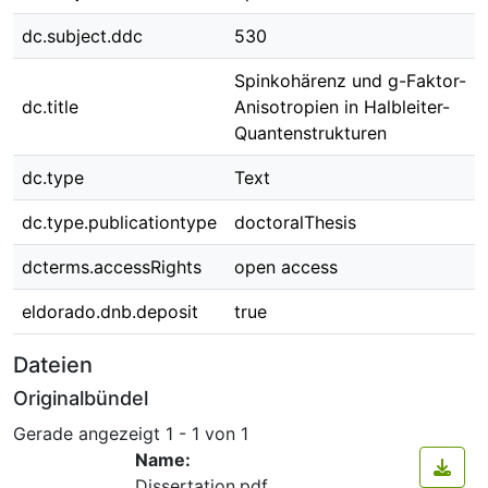
dc.subject.ddc
530
Spinkohärenz und g-Faktor-
dc.title
Anisotropien in Halbleiter-
Quantenstrukturen
dc.type
Text
dc.type.publicationtype
doctoralThesis
dcterms.accessRights
open access
eldorado.dnb.deposit
true
Dateien
Originalbündel
Gerade angezeigt
1 - 1 von 1
Name:
Dissertation.pdf