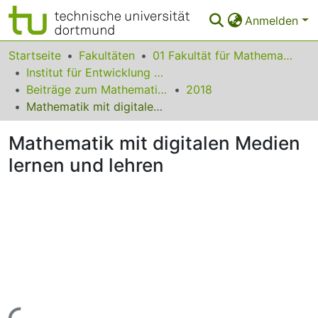
Anmelden
Bereiche & Sammlungen
Startseite
Fakultäten
01 Fakultät für Mathematik
Institut für Entwicklung und Erforschung des Mathematikunterrichts
Das gesamte Repositorium
Beiträge zum Mathematikunterricht
2018
Mathematik mit digitalen Medien lernen und lehren
Statistiken
Mathematik mit digitalen Medien
FAQ
lernen und lehren
Leitlinien
Zurück zur Startseite
Lade...