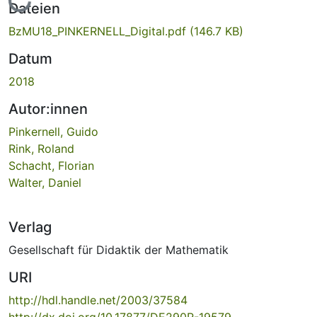
Dateien
BzMU18_PINKERNELL_Digital.pdf
(146.7 KB)
Datum
2018
Autor:innen
Pinkernell, Guido
Rink, Roland
Schacht, Florian
Walter, Daniel
Verlag
Gesellschaft für Didaktik der Mathematik
URI
http://hdl.handle.net/2003/37584
http://dx.doi.org/10.17877/DE290R-19579