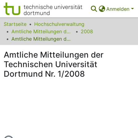
Anmelden
Bereiche & Sammlungen
Startseite
Hochschulverwaltung
Amtliche Mitteilungen der Technischen Universität Dortmund
2008
Das gesamte Repositorium
Amtliche Mitteilungen der Technischen Universität Dortmund Nr. 1/2008
Statistiken
Amtliche Mitteilungen der
FAQ
Technischen Universität
Dortmund Nr. 1/2008
Leitlinien
Zurück zur Startseite