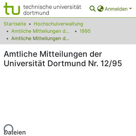
Anmelden
Bereiche & Sammlungen
Startseite
Hochschulverwaltung
Amtliche Mitteilungen der Technischen Universität Dortmund
1995
Das gesamte Repositorium
Amtliche Mitteilungen der Universität Dortmund Nr. 12/95
Statistiken
Amtliche Mitteilungen der
FAQ
Universität Dortmund Nr. 12/95
Leitlinien
Zurück zur Startseite
Lade...
Dateien