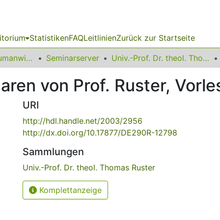
itorium
Statistiken
FAQ
Leitlinien
Zurück zur Startseite
14 Fakultät für Humanwissenschaften und Theologie
Seminarserver
Univ.-Prof. Dr. theol. Thomas Ruster
aren von Prof. Ruster, Vorl
URI
http://hdl.handle.net/2003/2956
http://dx.doi.org/10.17877/DE290R-12798
Sammlungen
Univ.-Prof. Dr. theol. Thomas Ruster
Komplettanzeige