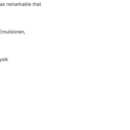
was remarkable that
Emulsionen
,
ysik