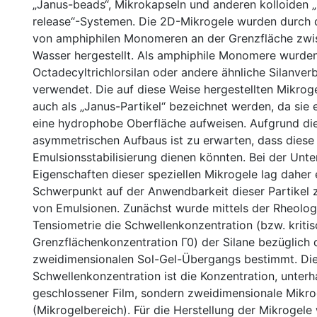
„Janus-beads“, Mikrokapseln und anderen kolloiden „
release“-Systemen. Die 2D-Mikrogele wurden durch d
von amphiphilen Monomeren an der Grenzfläche zwi
Wasser hergestellt. Als amphiphile Monomere wurden
Octadecyltrichlorsilan oder andere ähnliche Silanve
verwendet. Die auf diese Weise hergestellten Mikrog
auch als „Janus-Partikel“ bezeichnet werden, da sie 
eine hydrophobe Oberfläche aufweisen. Aufgrund di
asymmetrischen Aufbaus ist zu erwarten, dass diese
Emulsionsstabilisierung dienen könnten. Bei der Unt
Eigenschaften dieser speziellen Mikrogele lag daher
Schwerpunkt auf der Anwendbarkeit dieser Partikel z
von Emulsionen. Zunächst wurde mittels der Rheolog
Tensiometrie die Schwellenkonzentration (bzw. kriti
Grenzflächenkonzentration Γ0) der Silane bezüglich 
zweidimensionalen Sol-Gel-Übergangs bestimmt. Di
Schwellenkonzentration ist die Konzentration, unterha
geschlossener Film, sondern zweidimensionale Mikro
(Mikrogelbereich). Für die Herstellung der Mikrogele