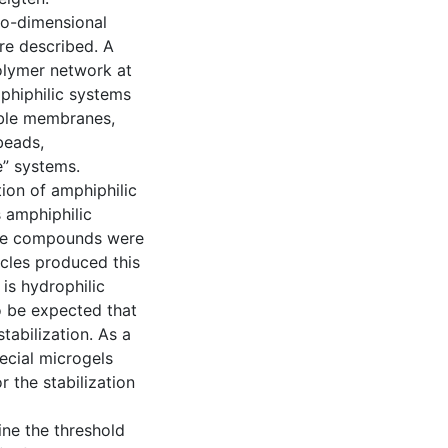
two-dimensional
are described. A
polymer network at
phiphilic systems
able membranes,
beads,
e” systems.
ion of amphiphilic
 amphiphilic
lane compounds were
icles produced this
is hydrophilic
to be expected that
tabilization. As a
pecial microgels
r the stabilization
ine the threshold