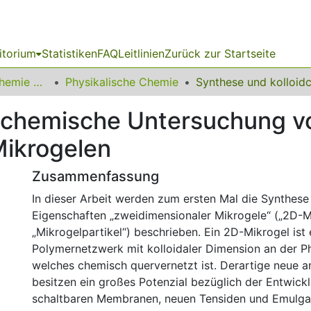
itorium
Statistiken
FAQ
Leitlinien
Zurück zur Startseite
03 Fakultät für Chemie und Chemische Biologie
Physikalische Chemie
idchemische Untersuchung v
Mikrogelen
Zusammenfassung
In dieser Arbeit werden zum ersten Mal die Synthese
Eigenschaften „zweidimensionaler Mikrogele“ („2D-M
„Mikrogelpartikel“) beschrieben. Ein 2D-Mikrogel ist 
Polymernetzwerk mit kolloidaler Dimension an der P
welches chemisch quervernetzt ist. Derartige neue 
besitzen ein großes Potenzial bezüglich der Entwick
schaltbaren Membranen, neuen Tensiden und Emulgat