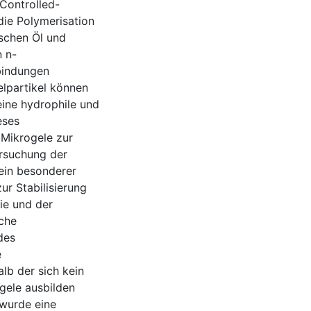
Controlled-
ie Polymerisation
schen Öl und
 n-
rbindungen
elpartikel können
eine hydrophile und
eses
 Mikrogele zur
ersuchung der
 ein besonderer
ur Stabilisierung
ie und der
sche
des
e
lb der sich kein
gele ausbilden
 wurde eine