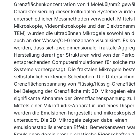
Grenzflächenkonzentration von 1 Molekül/nm2 gewäh
Charakterisierung dieser kolloidalen Systeme wurde e
unterschiedlicher Messmethoden verwendet. Mittels 
Mikroskopie, Videomikroskopie und der Elektronenm
TEM) wurden die ultradünnen Mikrogele sowohl an de
auch an der Wasser/Öl-Grenzphase visualisiert. Es k
werden, dass sich zweidimensionale, fraktale Aggreg
Herstellung derartiger Strukturen wird von der Perko
entsprechenden Computersimulationen für solche m
Systeme vorhergesagt. Die fraktalen Mikrogele best
selbstähnlichen kleinen Scheibchen. Die Untersuchun
Grenzflächenspannung von Flüssig/flüssig-Grenzfläc
bei Belegung der Grenzfläche mit 2D-Mikrogelen ein
signifikante Abnahme der Grenzflächenspannung zu 
Mittels einer Mikrofluidik-Apparatur und eines Dispe
wurden die Emulsionen hergestellt und mikroskopisc
untersucht. Die 2D-Mikrogele zeigten dabei einen
emulsionsstabilisierenden Effekt. Bemerkenswert war
Emulsionen dominierende elastische Eigenschaften z