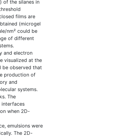
) of the silanes in
threshold
closed films are
btained (microgel
cule/nm² could be
ge of different
stems.
y and electron
 visualized at the
ld be observed that
e production of
eory and
lecular systems.
sks. The
d interfaces
sion when 2D-
ice, emulsions were
cally. The 2D-