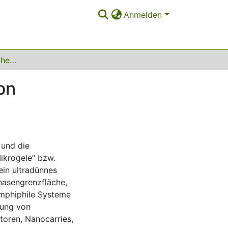
Anmelden
Synthese und kolloidchemische Untersuchung von zweidimensionalen Mikrogelen
on
 und die
ikrogele“ bzw.
ein ultradünnes
hasengrenzfläche,
amphiphile Systeme
lung von
oren, Nanocarries,