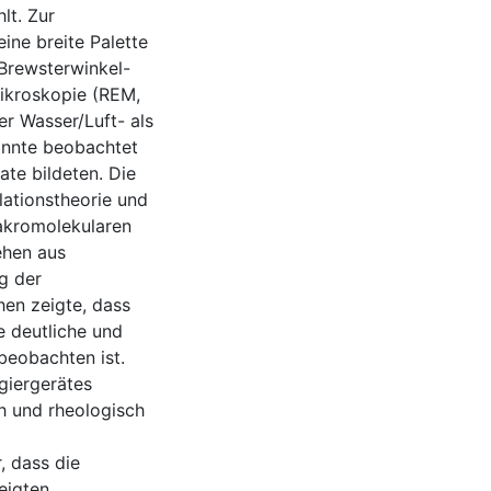
lt. Zur
ine breite Palette
Brewsterwinkel-
ikroskopie (REM,
r Wasser/Luft- als
onnte beobachtet
ate bildeten. Die
lationstheorie und
akromolekularen
ehen aus
g der
hen zeigte, dass
e deutliche und
beobachten ist.
rgiergerätes
h und rheologisch
, dass die
eigten.