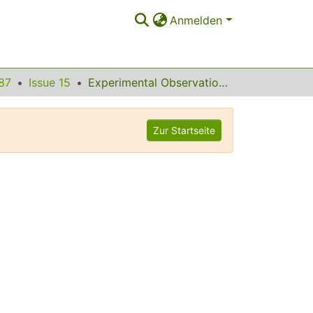
Anmelden
87
Issue 15
Experimental Observation of Revival Structures in Picosecond Laser-Induced Alignment of I2
Zur Startseite