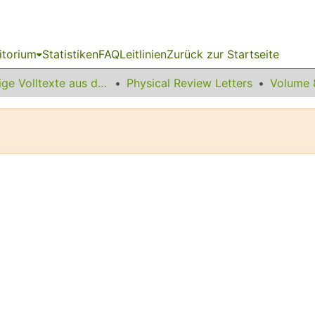
itorium
Statistiken
FAQ
Leitlinien
Zurück zur Startseite
Sonstige Volltexte aus dem Bibliotheksangebot
Physical Review Letters
Volume 