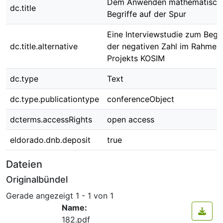
Dem Anwenden mathematisch
dc.title
Begriffe auf der Spur
Eine Interviewstudie zum Begri
dc.title.alternative
der negativen Zahl im Rahmen
Projekts KOSIM
dc.type
Text
dc.type.publicationtype
conferenceObject
dcterms.accessRights
open access
eldorado.dnb.deposit
true
Dateien
Originalbündel
Gerade angezeigt
1 - 1 von 1
Name:
182.pdf