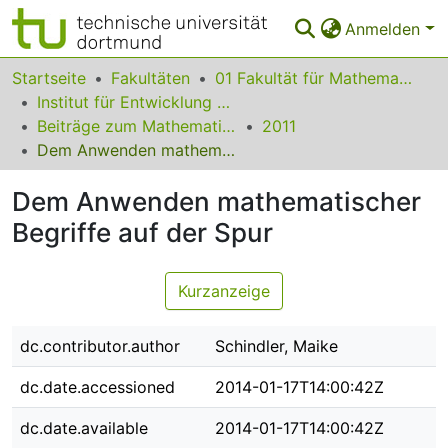
Anmelden
Bereiche & Sammlungen
Startseite
Fakultäten
01 Fakultät für Mathematik
Institut für Entwicklung und Erforschung des Mathematikunterrichts
Das gesamte Repositorium
Beiträge zum Mathematikunterricht
2011
Dem Anwenden mathematischer Begriffe auf der Spur
Statistiken
Dem Anwenden mathematischer
FAQ
Begriffe auf der Spur
Leitlinien
Zurück zur Startseite
Kurzanzeige
dc.contributor.author
Schindler, Maike
dc.date.accessioned
2014-01-17T14:00:42Z
dc.date.available
2014-01-17T14:00:42Z