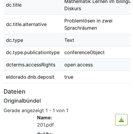
Mathematik Lernen im bilingua
dc.title
Diskurs
Problemlösen in zwei
dc.title.alternative
Sprachräumen
dc.type
Text
dc.type.publicationtype
conferenceObject
dcterms.accessRights
open access
eldorado.dnb.deposit
true
Dateien
Originalbündel
Gerade angezeigt
1 - 1 von 1
Name:
201.pdf