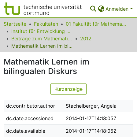
Anmelden
Bereiche & Sammlungen
Startseite
Fakultäten
01 Fakultät für Mathematik
Institut für Entwicklung und Erforschung des Mathematikunterrichts
Das gesamte Repositorium
Beiträge zum Mathematikunterricht
2012
Mathematik Lernen im bilingualen Diskurs
Statistiken
Mathematik Lernen im
FAQ
bilingualen Diskurs
Leitlinien
Zurück zur Startseite
Kurzanzeige
dc.contributor.author
Stachelberger, Angela
dc.date.accessioned
2014-01-17T14:18:05Z
dc.date.available
2014-01-17T14:18:05Z