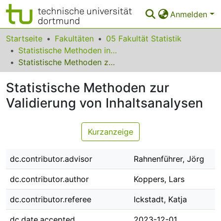
Anmelden
Bereiche & Sammlungen
Startseite
Fakultäten
05 Fakultät Statistik
Statistische Methoden in der Genetik und Chemometrie
Das gesamte Repositorium
Statistische Methoden zur Validierung von Inhaltsanalysen
Statistiken
Statistische Methoden zur
FAQ
Validierung von Inhaltsanalysen
Leitlinien
Kurzanzeige
Zurück zur Startseite
dc.contributor.advisor
Rahnenführer, Jörg
dc.contributor.author
Koppers, Lars
dc.contributor.referee
Ickstadt, Katja
dc.date.accepted
2023-12-01