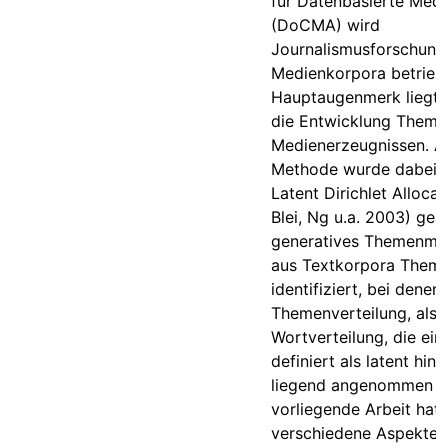
für Datenbasierte Med
(DoCMA) wird
Journalismusforschung
Medienkorpora betriebe
Hauptaugenmerk liegt 
die Entwicklung Theme
Medienerzeugnissen. Al
Methode wurde dabei m
Latent Dirichlet Allocat
Blei, Ng u.a. 2003) gear
generatives Themenmod
aus Textkorpora Them
identifiziert, bei denen
Themenverteilung, als 
Wortverteilung, die ei
definiert als latent hin
liegend angenommen w
vorliegende Arbeit hat 
verschiedene Aspekte 