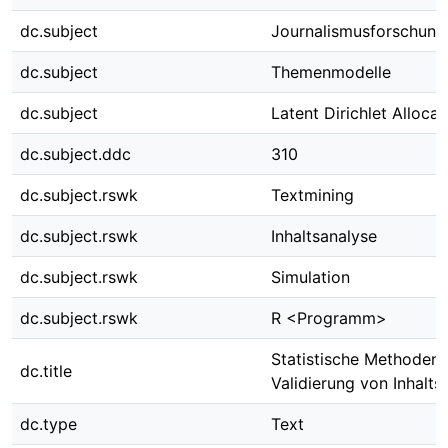
dc.subject
Journalismusforschung
dc.subject
Themenmodelle
dc.subject
Latent Dirichlet Allocat
dc.subject.ddc
310
dc.subject.rswk
Textmining
dc.subject.rswk
Inhaltsanalyse
dc.subject.rswk
Simulation
dc.subject.rswk
R <Programm>
Statistische Methoden 
dc.title
Validierung von Inhalts
dc.type
Text