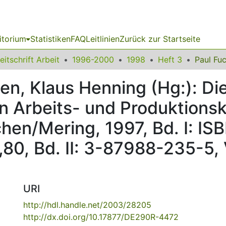
itorium
Statistiken
FAQ
Leitlinien
Zurück zur Startseite
eitschrift Arbeit
1996-2000
1998
Heft 3
en, Klaus Henning (Hg:): Di
n Arbeits- und Produktions
en/Mering, 1997, Bd. I: IS
,80, Bd. II: 3-87988-235-5, 
URI
http://hdl.handle.net/2003/28205
http://dx.doi.org/10.17877/DE290R-4472