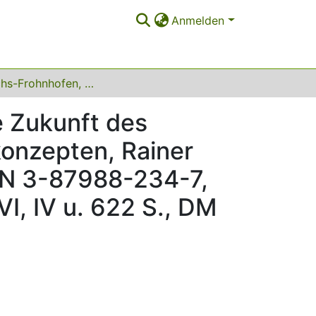
Anmelden
Paul Fuchs-Frohnhofen, Klaus Henning (Hg:): Die Zukunft des Meisters in modernen Arbeits- und Produktionskonzepten, Rainer Hampp Verlag: München/Mering, 1997, Bd. I: ISBN 3-87988-234-7, 4, IV u. 83 S., DM 29,80, Bd. II: 3-87988-235-5, VI, IV u. 622 S., DM 69,80
e Zukunft des
konzepten, Rainer
BN 3-87988-234-7,
VI, IV u. 622 S., DM