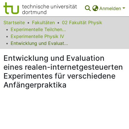
Anmelden
Bereiche & Sammlungen
Startseite
Fakultäten
02 Fakultät Physik
Experimentelle Teilchenphysik
Das gesamte Repositorium
Experimentelle Physik IV
Entwicklung und Evaluation eines realen-internetgesteuerten Experimentes für verschiedene Anfängerpraktika
Statistiken
Entwicklung und Evaluation
FAQ
eines realen-internetgesteuerten
Leitlinien
Experimentes für verschiedene
Zurück zur Startseite
Anfängerpraktika