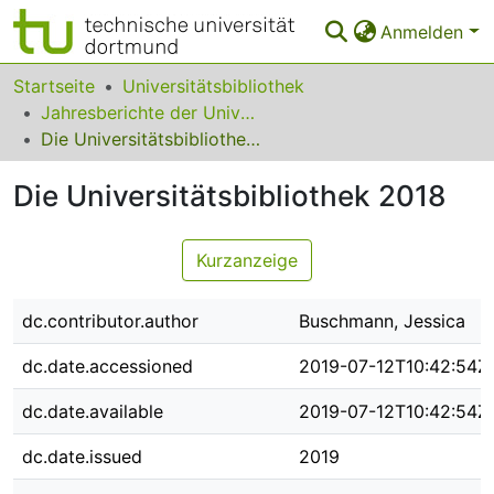
Anmelden
Bereiche & Sammlungen
Startseite
Universitätsbibliothek
Jahresberichte der Universitätsbibliothek
Das gesamte Repositorium
Die Universitätsbibliothek 2018
Statistiken
Die Universitätsbibliothek 2018
FAQ
Kurzanzeige
Leitlinien
Zurück zur Startseite
dc.contributor.author
Buschmann, Jessica
dc.date.accessioned
2019-07-12T10:42:54Z
dc.date.available
2019-07-12T10:42:54Z
dc.date.issued
2019