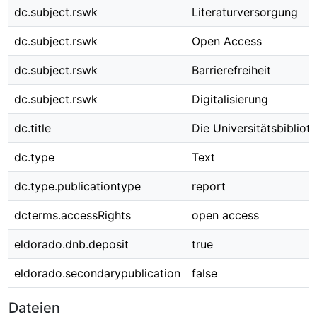
dc.subject.rswk
Literaturversorgung
dc.subject.rswk
Open Access
dc.subject.rswk
Barrierefreiheit
dc.subject.rswk
Digitalisierung
dc.title
Die Universitätsbibliot
dc.type
Text
dc.type.publicationtype
report
dcterms.accessRights
open access
eldorado.dnb.deposit
true
eldorado.secondarypublication
false
Dateien